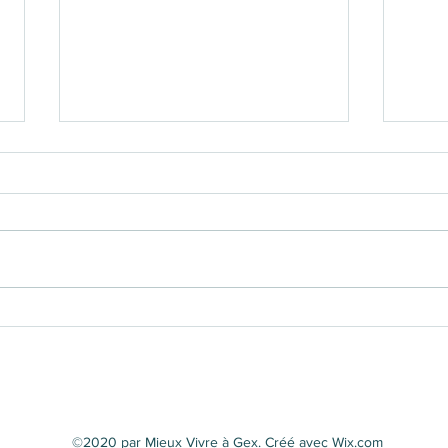
Stationnement à Gex :
Bau
une politique qui
une 
interroge
du f
©2020 par Mieux Vivre à Gex. Créé avec Wix.com