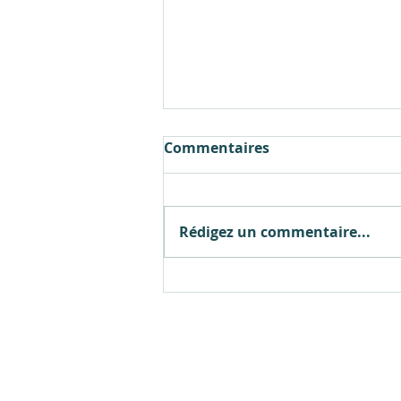
Commentaires
Rédigez un commentaire...
Transition écologique :
Gex mérite mieux