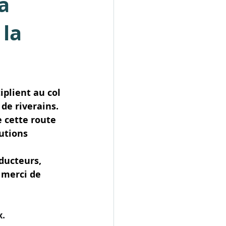
a
 la
iplient au col 
de riverains. 
 cette route 
utions 
ducteurs, 
 merci de 
x.