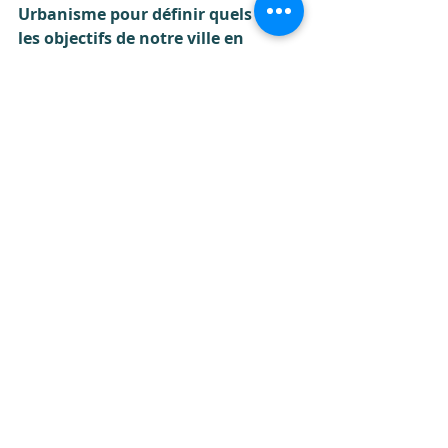
Urbanisme pour définir quels sont 
les objectifs de notre ville en 
termes de quantité, types et lieux 
pour ensuite les présenter à la 
population comme cela a été fait 
lors de l’élaboration du 
programme cœur de ville.
Vincent Bocquet ( 
vincent.bocquet@ville-gex.fr ) 
André Dubout 
(andré.dubout@ville-gex.fr ) 
Christine Garnier Simon 
(christine.garnier@ville-gex.fr ) 
Guy Juillard (guy.juillard@ville-
gex.fr )