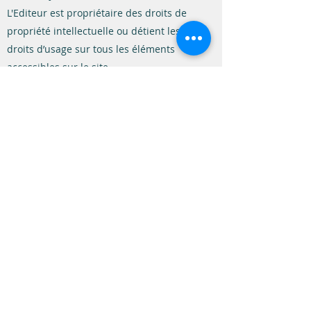
L'Editeur est propriétaire des droits de
propriété intellectuelle ou détient les
droits d’usage sur tous les éléments
accessibles sur le site.
Toute reproduction, représentation,
modification, publication, adaptation de
tout ou partie des éléments du site, quel
que soit le moyen ou le procédé utilisé,
est interdite, sauf autorisation écrite
préalable du directeur de publication.
Toute exploitation non autorisée du site
ou de l’un quelconque des éléments qu’il
contient sera considérée comme
constitutive d’une contrefaçon et
poursuivie conformément aux
dispositions des articles L.335-2 et
suivants du code de propriété